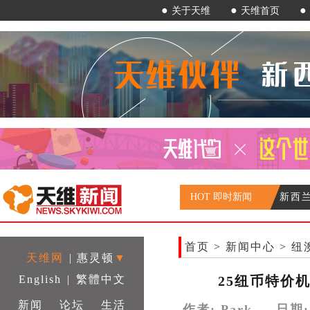
●
●
●
关于天维
天维首页
HOT 即时新闻
新西
新西
移民
首页
>
新闻中心
>
纽
中国
天维网
|
惠灵顿
▼
English
|
繁體中文
25纽币特价
新闻
论坛
生活
作者: Park 日期:20