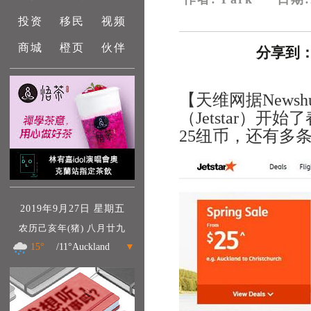
投资
移民
视频
商城
橙页
伙伴
分享到
【天维网据Newsh
（Jetstar）
25纽币，还有多
2019年9月27日 星期五
农历己亥年(猪) 八月廿九
15°
/11°Auckland
▼